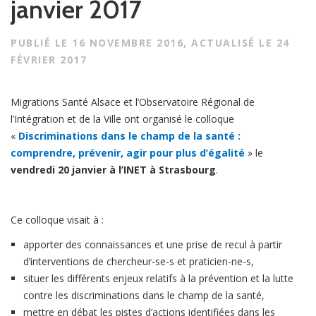
janvier 2017
n
PUBLIÉ LE
16 NOVEMBRE 2016
, ACTUALISÉ LE
24
FÉVRIER 2017
Migrations Santé Alsace et l’Observatoire Régional de
l’Intégration et de la Ville ont organisé le colloque
«
Discriminations dans le champ de la santé :
comprendre, prévenir, agir pour plus d’égalité
» le
vendredi 20 janvier à l’INET à Strasbourg
.
Ce colloque visait à :
apporter des connaissances et une prise de recul à partir
d’interventions de chercheur-se-s et praticien-ne-s,
situer les différents enjeux relatifs à la prévention et la lutte
contre les discriminations dans le champ de la santé,
mettre en débat les pistes d’actions identifiées dans les