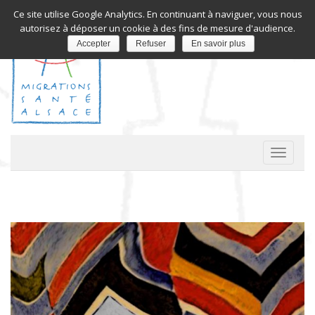
Ce site utilise Google Analytics. En continuant à naviguer, vous nous
autorisez à déposer un cookie à des fins de mesure d'audience.
Accepter
Refuser
En savoir plus
A
c
t
i
v
e
r
/
d
é