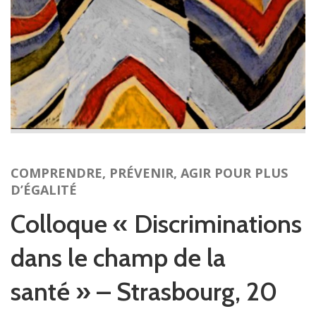
s
a
c
t
i
v
e
r
l
a
COMPRENDRE, PRÉVENIR, AGIR POUR PLUS
n
D’ÉGALITÉ
a
v
Colloque « Discriminations
i
g
dans le champ de la
a
t
santé » – Strasbourg, 20
i
o