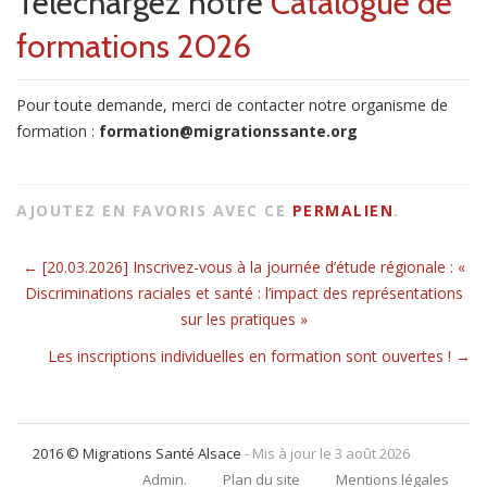
Téléchargez notre
Catalogue de
formations 2026
Pour toute demande, merci de contacter notre organisme de
formation :
formation@migrationssante.org
AJOUTEZ EN FAVORIS AVEC CE
PERMALIEN
.
←
[20.03.2026] Inscrivez-vous à la journée d’étude régionale : «
Navigation pour les articles
Discriminations raciales et santé : l’impact des représentations
sur les pratiques »
Les inscriptions individuelles en formation sont ouvertes !
→
2016 © Migrations Santé Alsace
- Mis à jour le 3 août 2026
Admin.
Plan du site
Mentions légales