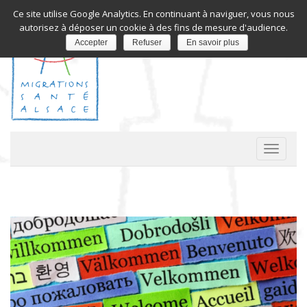
Ce site utilise Google Analytics. En continuant à naviguer, vous nous
autorisez à déposer un cookie à des fins de mesure d'audience.
Accepter
Refuser
En savoir plus
A
c
t
i
v
e
r
/
d
é