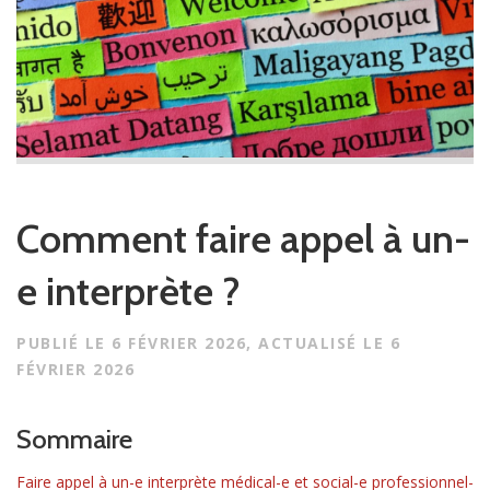
s
a
c
t
i
v
e
r
l
Comment faire appel à un-
a
n
e interprète ?
a
v
PUBLIÉ LE
6 FÉVRIER 2026
, ACTUALISÉ LE
6
i
FÉVRIER 2026
g
a
Sommaire
t
i
Faire appel à un-e interprète médical-e et social-e professionnel-
o