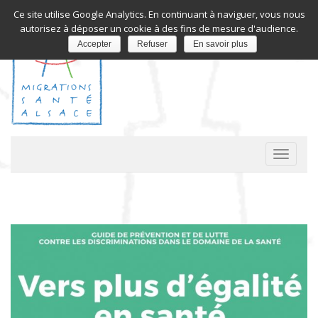
Ce site utilise Google Analytics. En continuant à naviguer, vous nous
autorisez à déposer un cookie à des fins de mesure d'audience.
Accepter
Refuser
En savoir plus
A
c
t
i
v
e
r
/
d
é