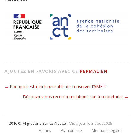
AJOUTEZ EN FAVORIS AVEC CE
PERMALIEN
.
←
Pourquoi est-il indispensable de conserver l’AME ?
Navigation pour les articles
Découvrez nos recommandations sur l’interprétariat
→
2016 © Migrations Santé Alsace
- Mis à jour le 3 août 2026
Admin.
Plan du site
Mentions légales