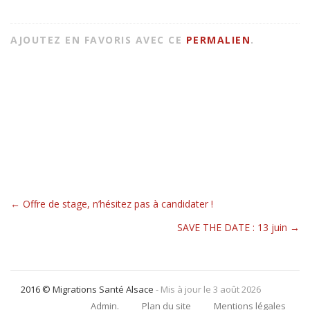
AJOUTEZ EN FAVORIS AVEC CE
PERMALIEN
.
←
Offre de stage, n’hésitez pas à candidater !
Navigation pour les articles
SAVE THE DATE : 13 juin
→
2016 © Migrations Santé Alsace
- Mis à jour le 3 août 2026
Admin.
Plan du site
Mentions légales