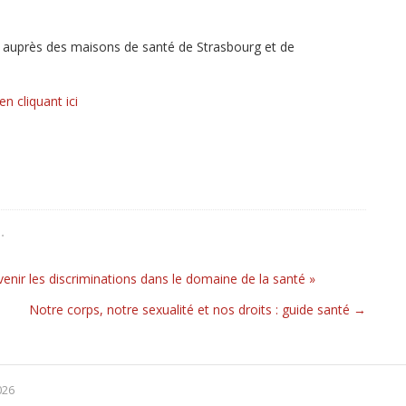
, auprès des maisons de santé de Strasbourg et de
en cliquant ici
N
.
évenir les discriminations dans le domaine de la santé »
icles
Notre corps, notre sexualité et nos droits : guide santé
→
026