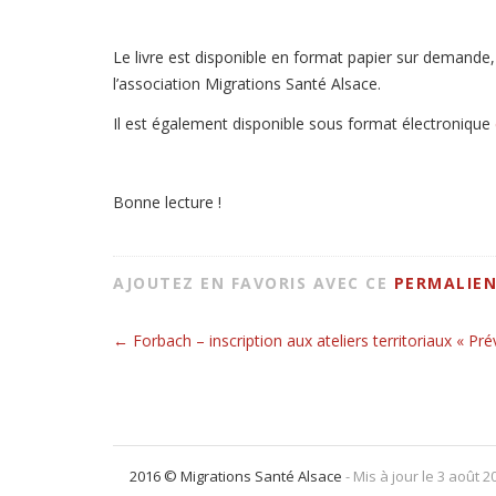
Le livre est disponible en format papier sur demande
l’association Migrations Santé Alsace.
Il est également disponible sous format électronique
Bonne lecture !
AJOUTEZ EN FAVORIS AVEC CE
PERMALIE
←
Forbach – inscription aux ateliers territoriaux « Pr
Navigation pour les art
2016 © Migrations Santé Alsace
- Mis à jour le 3 août 2