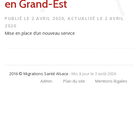
en Grand-Est
s
a
PUBLIÉ LE
2 AVRIL 2020
, ACTUALISÉ LE
2 AVRIL
c
2020
t
Mise en place d’un nouveau service
i
v
e
r
l
a
2016 © Migrations Santé Alsace
- Mis à jour le 3 août 2026
n
Admin.
Plan du site
Mentions légales
a
v
i
g
a
t
i
o