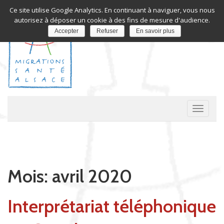
Ce site utilise Google Analytics. En continuant à naviguer, vous nous
autorisez à déposer un cookie à des fins de mesure d'audience.
Accepter
Refuser
En savoir plus
A
c
t
i
v
Mois:
avril 2020
e
r
/
Interprétariat téléphonique
d
é